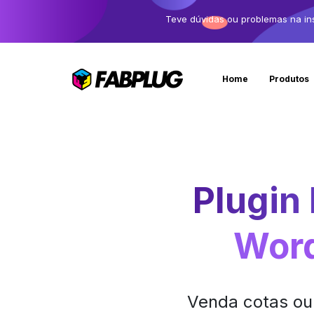
Teve dúvidas ou problemas na in
Home
Produtos
Plugin
Wor
Venda cotas ou