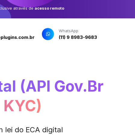
clusive através de
acesso remoto
WhatsApp
plugins.com.br
(11) 9 8983-9683
al (API Gov.Br
e KYC)
lei do ECA digital