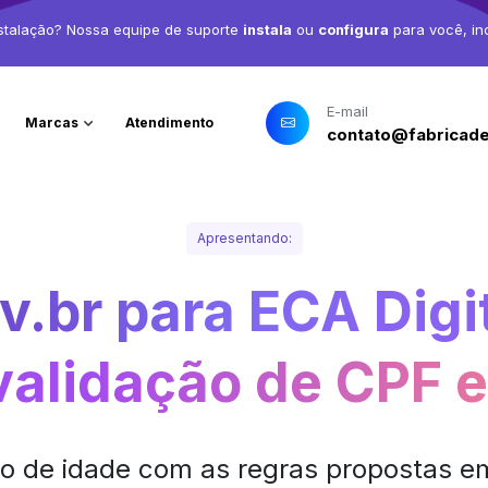
stalação? Nossa equipe de suporte
instala
ou
configura
para você, in
E-mail
Marcas
Atendimento
contato@fabricade
Apresentando:
v.br para ECA Digit
validação de CPF 
ão de idade com as regras propostas em 