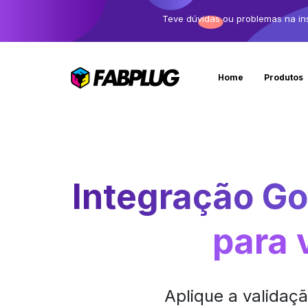
Teve dúvidas ou problemas na in
Home
Produtos
Integração Go
para 
Aplique a validaç