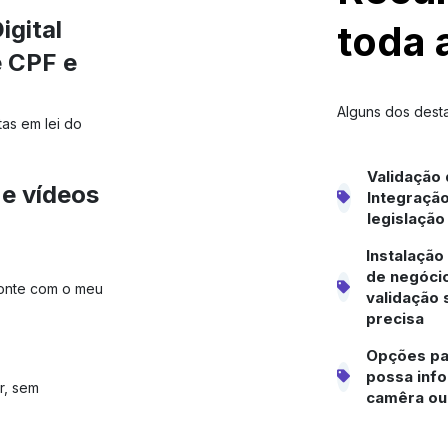
igital
toda 
e CPF e
Alguns dos dest
as em lei do
Validação 
 e vídeos
Integraçã
legislação
Instalação
de negócio
Conte com o meu
validação 
precisa
Opções par
possa info
r, sem
camêra ou