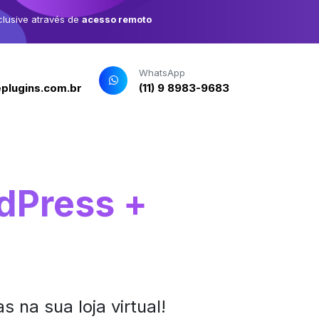
clusive através de
acesso remoto
WhatsApp
plugins.com.br
(11) 9 8983-9683
dPress +
 na sua loja virtual!