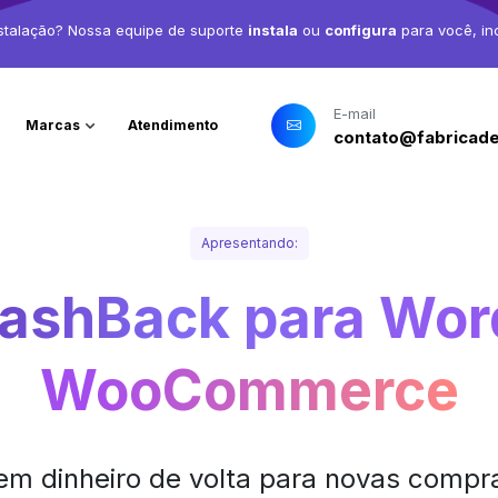
stalação? Nossa equipe de suporte
instala
ou
configura
para você, in
E-mail
Marcas
Atendimento
contato@fabricade
Apresentando:
CashBack para Wor
WooCommerce
m dinheiro de volta para novas compras