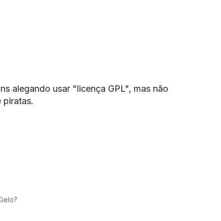
gins alegando usar "licença GPL", mas não
piratas.
Cielo?
PREMIAÇÕES