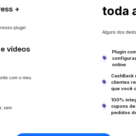
toda 
ress +
 nosso plugin
Alguns dos dest
 e vídeos
Plugin com
configuraç
online
CashBack 
Conte com o meu
clientes 
que você 
100% inte
cupons de 
r, sem
pedidos 