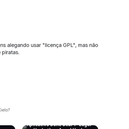
gins alegando usar "licença GPL", mas não
piratas.
Cielo?
PREMIAÇÕES
Aplicativo Done Deal 1º Lugar