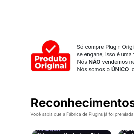
Só compre Plugin Origi
se engane, isso é uma 
Nós
NÃO
vendemos ne
Nós somos o
ÚNICO
l
Reconhecimento
Você sabia que a Fábrica de Plugins já foi premia
PREM
Apli
PREMIAÇÕES