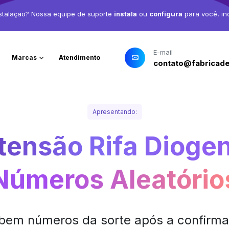
stalação? Nossa equipe de suporte
instala
ou
configura
para você, in
E-mail
Marcas
Atendimento
contato@fabricade
Apresentando:
tensão Rifa Dioge
Números Aleatório
ebem números da sorte após a confir