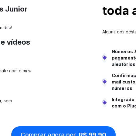
toda 
s Junior
n Rifa!
Alguns dos dest
 e vídeos
Números A
pagamento
aleatórios
Conte com o meu
Confirmaçã
mail cust
números
Integrado 
r, sem
com o Plu
Comprar agora por
R$ 99,90