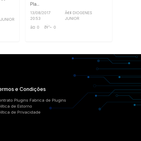
Pla...
13/08/2017
Â€¢ DIOGENES
20:53
JUNIOR
 JUNIOR
â¤
0
ðŸ’¬
0
ermos e Condições
ntrato Plugins Fabrica de Plugins
lítica de Estorno
lítica de Privacidade