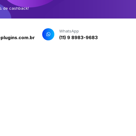
% de cashback!
WhatsApp
plugins.com.br
(11) 9 8983-9683