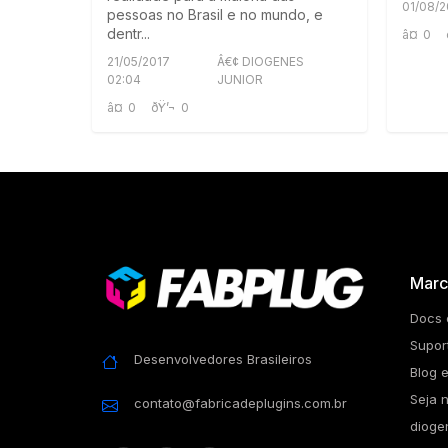
01/08/2
pessoas no Brasil e no mundo, e
dentr...
â¤
0
21/05/2017
Â€¢ DIOGENES
02:04
JUNIOR
â¤
0
ðŸ’¬
0
Marc
Docs 
Supor
Desenvolvedores Brasileiros
Blog e
Seja 
contato@fabricadeplugins.com.br
dioge