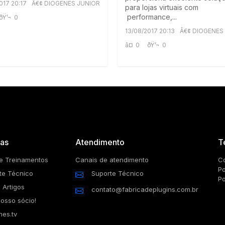
017 20:17
Â€¢ DIOGENES JUNIOR
para lojas virtuais com
performance,...
ðŸ’¬
0
13/08/2017 20:13
Â€¢ DIOGENES
â¤
0
ðŸ’¬
0
as
Atendimento
T
e Treinamentos
Canais de atendimento
Co
Po
te Técnico
Suporte Técnico
Po
 Artigos
contato@fabricadeplugins.com.br
nosso sócio!
nes.tv