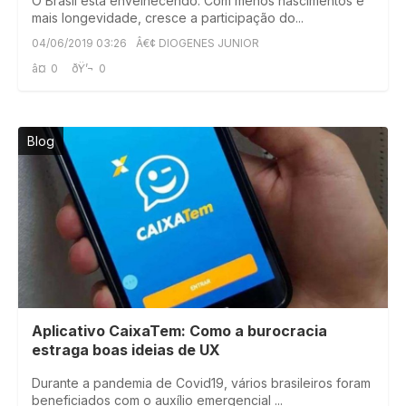
O Brasil está envelhecendo. Com menos nascimentos e
mais longevidade, cresce a participação do...
04/06/2019 03:26
Â€¢ DIOGENES JUNIOR
â¤
0
ðŸ’¬
0
Blog
Aplicativo CaixaTem: Como a burocracia
estraga boas ideias de UX
Durante a pandemia de Covid19, vários brasileiros foram
beneficiados com o auxílio emergencial ...