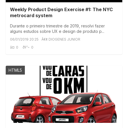
Weekly Product Design Exercise #1: The NYC
metrocard system
Durante o primeiro trimestre de 2019, resolvi fazer
alguns estudos sobre UX e design de produto p...
06/01/2019 20:25
Â€¢ DIOGENES JUNIOR
â¤
0
ðŸ’¬
0
HTML5