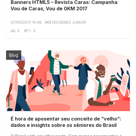
Banners HTML5 – Revista Caras: Campanha
Vou de Caras, Vou de 0KM 2017
07/06/2017 15:46
Â€¢ DIOGENES JUNIOR
â¤
0
ðŸ’¬
0
Blog
É hora de aposentar seu conceito de “velho”:
dados e insights sobre os sêniores do Brasil