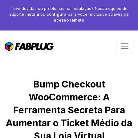
Teve dúvidas ou problemas na instalação? Nossa equipe de
suporte
instala
ou
configura
para você, inclusive através de
acesso remoto
Bump Checkout
WooCommerce: A
Ferramenta Secreta Para
Aumentar o Ticket Médio da
Sua Loja Virtual