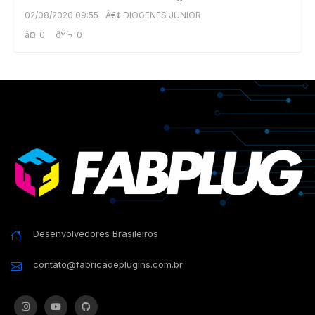
02/08/2020 09:55
Â€¢ DIOGENES JUNIOR
â¤
0
ðŸ’¬
0
Desenvolvedores Brasileiros
contato@fabricadeplugins.com.br