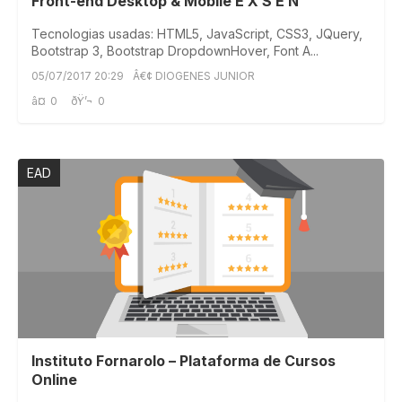
Front-end Desktop & Mobile E X S E N
Tecnologias usadas: HTML5, JavaScript, CSS3, JQuery,
Bootstrap 3, Bootstrap DropdownHover, Font A...
05/07/2017 20:29
Â€¢ DIOGENES JUNIOR
â¤
0
ðŸ’¬
0
EAD
Instituto Fornarolo – Plataforma de Cursos
Online