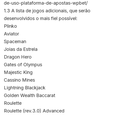
de-uso-plataforma-de-apostas-wpbet/
1.3 A lista de jogos adicionais, que serão
desenvolvidos o mais fiel possível:
Plinko
Aviator
Spaceman
Joias da Estrela
Dragon Hero
Gates of Olympus
Majestic King
Cassino Mines
Lightning Blackjack
Golden Wealth Baccarat
Roulette
Roulette (rev.3.0) Advanced