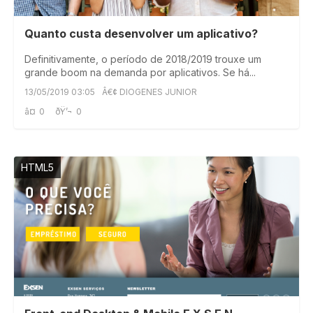
Quanto custa desenvolver um aplicativo?
Definitivamente, o período de 2018/2019 trouxe um
grande boom na demanda por aplicativos. Se há...
13/05/2019 03:05
Â€¢ DIOGENES JUNIOR
â¤
0
ðŸ’¬
0
HTML5