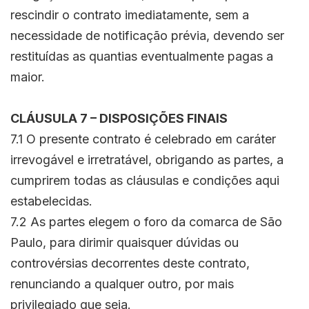
rescindir o contrato imediatamente, sem a
necessidade de notificação prévia, devendo ser
restituídas as quantias eventualmente pagas a
maior.
CLÁUSULA 7 – DISPOSIÇÕES FINAIS
7.1 O presente contrato é celebrado em caráter
irrevogável e irretratável, obrigando as partes, a
cumprirem todas as cláusulas e condições aqui
estabelecidas.
7.2 As partes elegem o foro da comarca de São
Paulo, para dirimir quaisquer dúvidas ou
controvérsias decorrentes deste contrato,
renunciando a qualquer outro, por mais
privilegiado que seja.