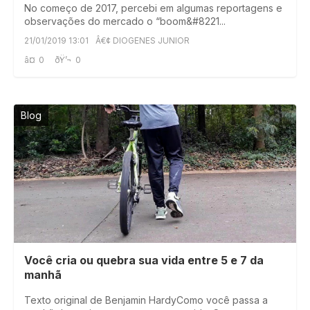
No começo de 2017, percebi em algumas reportagens e
observações do mercado o “boom&#8221...
21/01/2019 13:01
Â€¢ DIOGENES JUNIOR
â¤
0
ðŸ’¬
0
Blog
Você cria ou quebra sua vida entre 5 e 7 da
manhã
Texto original de Benjamin HardyComo você passa a