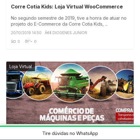
Corre Cotia Kids: Loja Virtual WooCommerce
No segundo semestre de 2019, tive a honra de atuar no
projeto do E-Commerce da Corre Cotia Kids, ...
20/10/2019 14:50
Â€¢ DIOGENES JUNIOR
â¤
0
ðŸ’¬
0
Loja Virtual
Sistema de Orçamentos WooCommerce –
Tire dúvidas no WhatsApp
SóAgricola 2018