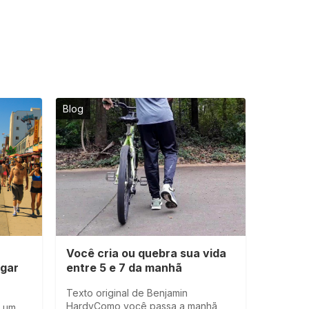
Blog
Você cria ou quebra sua vida
ugar
entre 5 e 7 da manhã
Texto original de Benjamin
HardyComo você passa a manhã
u um