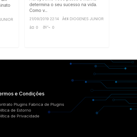
determina o seu sucesso na vida.
sinato
Como v...
21/09/2019 22:14
Â€¢ DIOGENES JUNIOR
 JUNIOR
â¤
0
ðŸ’¬
0
ermos e Condições
ntrato Plugins Fabrica de Plugins
lítica de Estorno
lítica de Privacidade