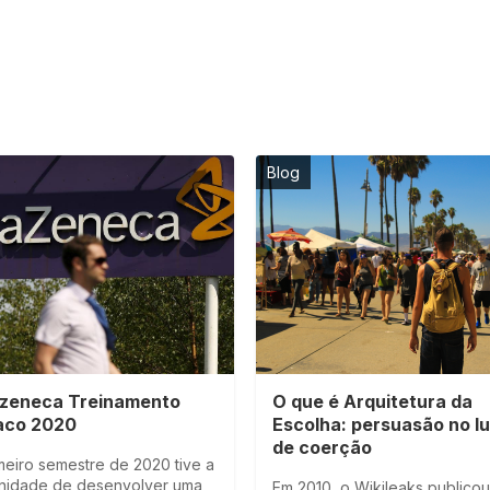
Blog
zeneca Treinamento
O que é Arquitetura da
aco 2020
Escolha: persuasão no l
de coerção
meiro semestre de 2020 tive a
nidade de desenvolver uma
Em 2010, o Wikileaks publico