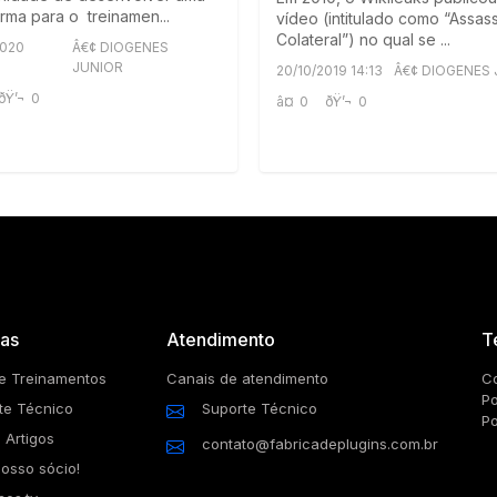
orma para o treinamen...
vídeo (intitulado como “Assas
Colateral”) no qual se ...
2020
Â€¢ DIOGENES
JUNIOR
20/10/2019 14:13
Â€¢ DIOGENES
ðŸ’¬
0
â¤
0
ðŸ’¬
0
as
Atendimento
T
e Treinamentos
Canais de atendimento
Co
Po
te Técnico
Suporte Técnico
Po
 Artigos
contato@fabricadeplugins.com.br
nosso sócio!