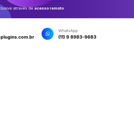
clusive através de
acesso remoto
WhatsApp
plugins.com.br
(11) 9 8983-9683