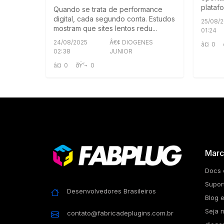
plataf
Quando se trata de performance
digital, cada segundo conta. Estudos
25/08/
mostram que sites lentos redu...
01:24
24/08/2025
Â€¢ DIOGENES
â¤
0
02:38
JUNIOR
â¤
0
ðŸ’¬
0
Marc
Docs 
Supor
Desenvolvedores Brasileiros
Blog e
Seja 
contato@fabricadeplugins.com.br