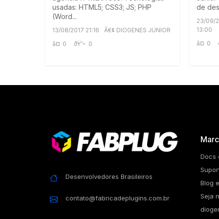
usadas: HTML5; CSS3; JS; PHP
de des
(Word...
23/09/
13:00
13/08/2017 21:16
Â€¢ DIOGENES JUNIOR
â¤
0
â¤
0
ðŸ’¬
0
Marc
Docs 
Supor
Desenvolvedores Brasileiros
Blog e
Seja 
contato@fabricadeplugins.com.br
dioge