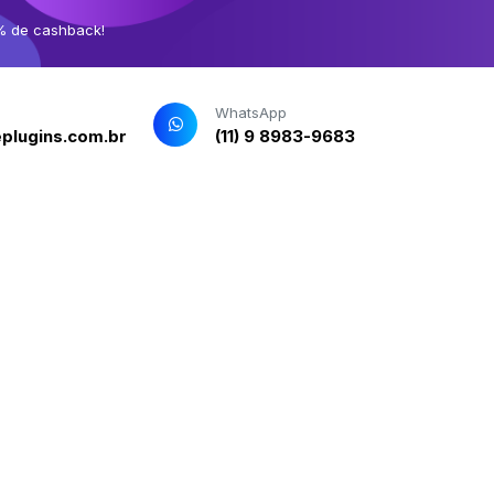
% de cashback!
WhatsApp
plugins.com.br
(11) 9 8983-9683