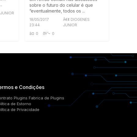
..
sobre o futuro do celular é que
“eventualmente, todos os ...
 JUNIOR
18/05/2017
Â€¢ DIOGENES
23:44
JUNIOR
â¤
0
ðŸ’¬
0
ermos e Condições
ntrato Plugins Fabrica de Plugins
lítica de Estorno
lítica de Privacidade