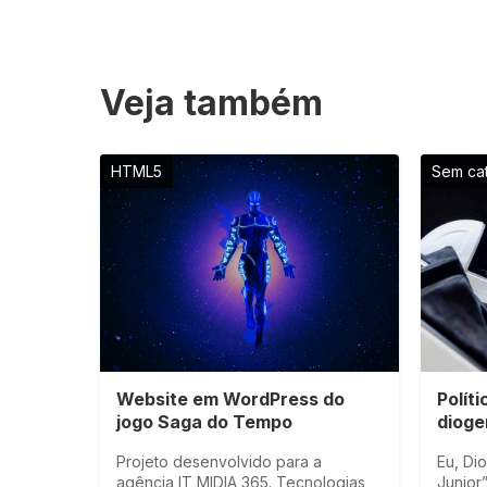
Veja também
HTML5
Sem ca
Website em WordPress do
Polít
jogo Saga do Tempo
dioge
Projeto desenvolvido para a
Eu, Di
agência IT MIDIA 365. Tecnologias
Junior”