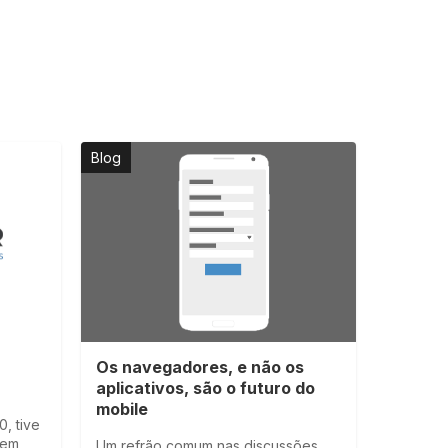
Blog
Os navegadores, e não os
aplicativos, são o futuro do
mobile
, tive
 em
Um refrão comum nas discussões