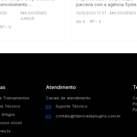
envolvimento ...
parceria com a agência Syste.
2020
Â€¢ DIOGENES
10/10/2020 17:37
Â€¢ DIOGENES
JUNIOR
â¤
0
ðŸ’¬
0
ðŸ’¬
0
as
Atendimento
T
e Treinamentos
Canais de atendimento
Co
Po
te Técnico
Suporte Técnico
Po
 Artigos
contato@fabricadeplugins.com.br
nosso sócio!
nes.tv