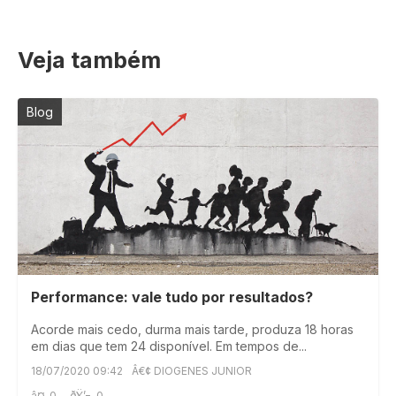
Veja também
Blog
Performance: vale tudo por resultados?
Acorde mais cedo, durma mais tarde, produza 18 horas
em dias que tem 24 disponível. Em tempos de...
18/07/2020 09:42
Â€¢ DIOGENES JUNIOR
â¤
0
ðŸ’¬
0