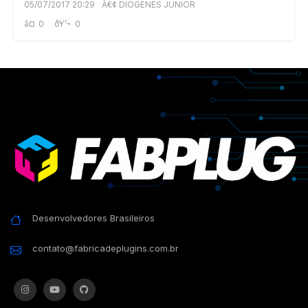
05/07/2017 20:29
Â€¢ DIOGENES JUNIOR
â¤
0
ðŸ’¬
0
Desenvolvedores Brasileiros
contato@fabricadeplugins.com.br