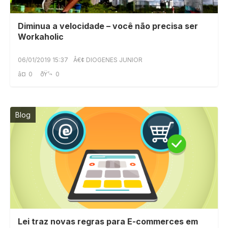
Diminua a velocidade – você não precisa ser
Workaholic
06/01/2019 15:37
Â€¢ DIOGENES JUNIOR
â¤
0
ðŸ’¬
0
Blog
Lei traz novas regras para E-commerces em