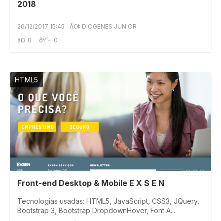
2018
26/12/2017 15:45
Â€¢ DIOGENES JUNIOR
â¤
0
ðŸ’¬
0
HTML5
Front-end Desktop & Mobile E X S E N
Tecnologias usadas: HTML5, JavaScript, CSS3, JQuery,
Bootstrap 3, Bootstrap DropdownHover, Font A...