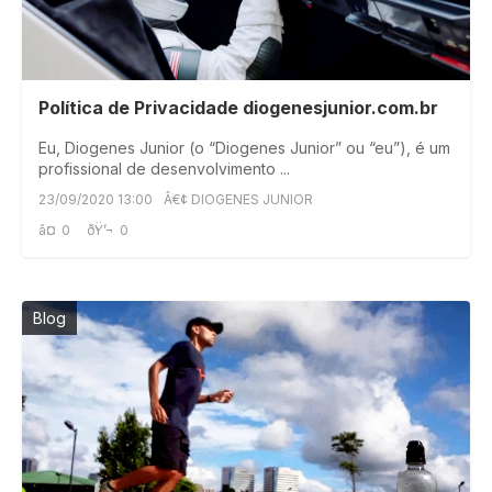
Política de Privacidade diogenesjunior.com.br
Eu, Diogenes Junior (o “Diogenes Junior” ou “eu”), é um
profissional de desenvolvimento ...
23/09/2020 13:00
Â€¢ DIOGENES JUNIOR
â¤
0
ðŸ’¬
0
Blog