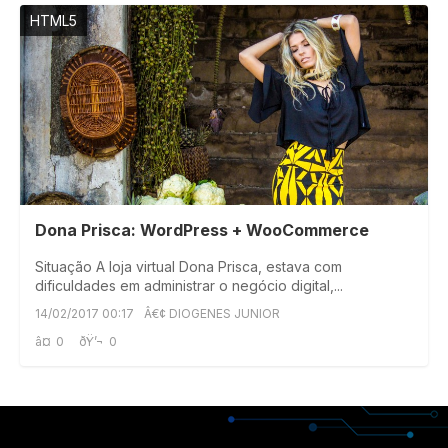
HTML5
Dona Prisca: WordPress + WooCommerce
Situação A loja virtual Dona Prisca, estava com
dificuldades em administrar o negócio digital,...
14/02/2017 00:17
Â€¢ DIOGENES JUNIOR
â¤
0
ðŸ’¬
0