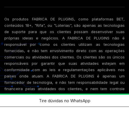
Os produtos FABRICA DE PLUGINS, como plataformas BET,
conteúdos 18+, "Rifa", ou "Loterias", são apenas as tecnologias
de suporte para que os clientes possam desenvolver suas
próprias ideias e negócios. A FABRICA DE PLUGINS não é
responsável por como os clientes utilizam as tecnologias
fornecidas, e não tem envolvimento direto com as operações
comerciais ou atividades dos clientes. Os clientes são os únicos
responsáveis por garantir que suas atividades estejam em
conformidade com as leis e regulamentações aplicáveis nos
países onde atuam. A FABRICA DE PLUGINS é apenas um
fornecedor de tecnologia, e não tem responsabilidade legal ou
financeira pelas atividades dos clientes, e nem tem controle
sobre as destinações finais das tecnologias que desenvolvemos,
Tire dúvidas no WhatsApp
e temos boa fé de que os compradores tem as autorizações ou
habilitações para os fins que esses tenham.
© 2026 Fabrica de Plugins CNPJ 63.190.704/0001-94 - Site
desenvolvido e mantido por Diogenes Junior.