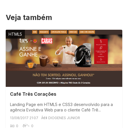
Veja também
HTML5
Café Três Corações
Landing Page em HTML5 e CSS3 desenvolvido para a
agência Evolutiva Web para o cliente Café Trê...
13/08/2017 21:07
Â€¢ DIOGENES JUNIOR
â¤
0
ðŸ’¬
0