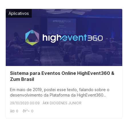
Aplicativos
Sistema para Eventos Online HighEvent360 &
Zum Brasil
Em maio de 2019, postei esse texto, falando sobre o
desenvolvimento da Plataforma da HighEvent360...
29/10/2020 00:09
Â€¢ DIOGENES JUNIOR
â¤
0
ðŸ’¬
0