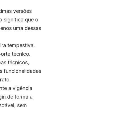
timas versões
 significa que o
 menos uma dessas
ra tempestiva,
orte técnico.
mas técnicos,
s funcionalidades
rato.
te a vigência
in de forma a
zoável, sem