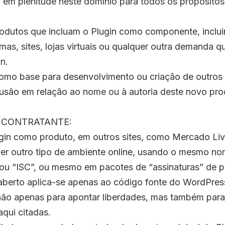
in em plenitude neste domínio para todos os propósitos
odutos que incluam o Plugin como componente, inclu
rmas, sites, lojas virtuais ou qualquer outra demanda qu
in.
como base para desenvolvimento ou criação de outros 
usão em relação ao nome ou à autoria deste novo pro
 ao CONTRATANTE:
gin como produto, em outros sites, como Mercado Livr
uer outro tipo de ambiente online, usando o mesmo n
 ou “ISC”, ou mesmo em pacotes de “assinaturas” de pl
berto aplica-se apenas ao código fonte do WordPress
ão apenas para apontar liberdades, mas também para
aqui citadas.