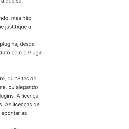
 a que se
indo, mas não
e justifique a
plugins, desde
duto com o Plugin
e, ou “Sites de
ome, ou alegando
ugins. A licença
. As licenças de
 apontar as