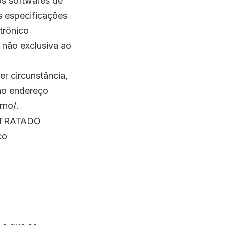
os softwares de
 especificações
trônico
 não exclusiva ao
r circunstância,
 no endereço
rno/
.
CONTRATADO
co