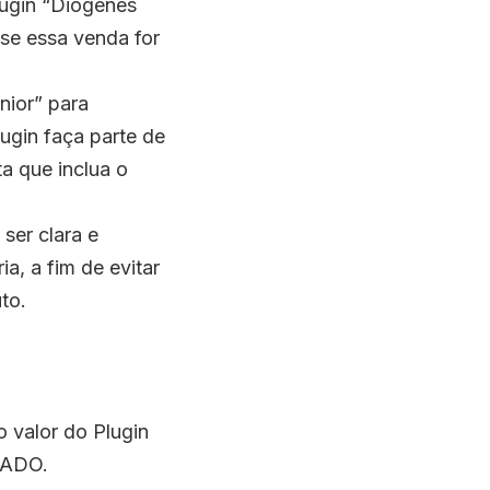
Plugin “Diogenes
 se essa venda for
nior” para
ugin faça parte de
a que inclua o
ser clara e
a, a fim de evitar
to.
o valor do Plugin
TADO.