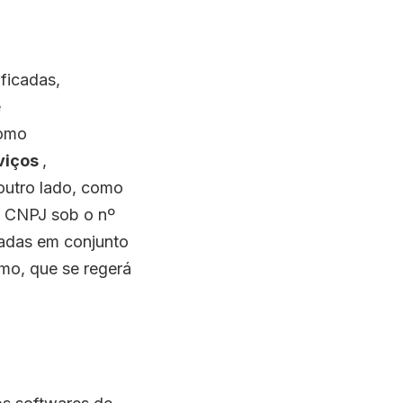
ificadas,
e
como
viços
,
 outro lado, como
CNPJ sob o nº
adas em conjunto
mo, que se regerá