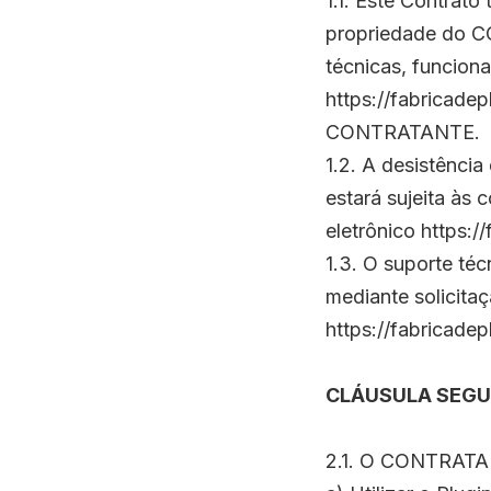
1.1. Este Contrat
propriedade do C
técnicas, funcion
https://fabricadep
CONTRATANTE.
1.2. A desistênci
estará sujeita às
eletrônico
https:/
1.3. O suporte té
mediante solicit
https://fabricade
CLÁUSULA SEGUN
2.1. O CONTRATAN