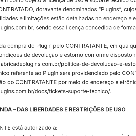
o tem como objeto a licença de uso e suporte técnico d
ONTRATADO, doravante denominados “Plugins”, cujos
alidades e limitações estão detalhadas no endereço ele
lugins.com.br
, sendo essa licença concedida de forma
a da compra do Plugin pelo CONTRATANTE, em qualque
 condições de devolução e estorno conforme disposto
/fabricadeplugins.com.br/politica-de-devolucao-e-esto
cnico referente ao Plugin será providenciado pelo 
ação do CONTRATANTE por meio do endereço eletrôni
plugins.com.br/docs/tickets-suporte-tecnico/
.
DA – DAS LIBERDADES E RESTRIÇÕES DE USO
TE está autorizado a: