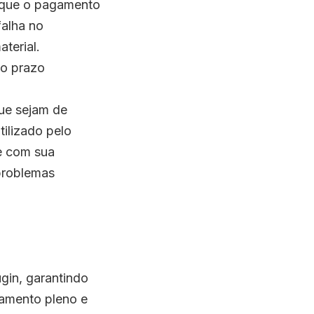
é que o pagamento
falha no
terial.
o prazo
ue sejam de
tilizado pelo
 com sua
 problemas
gin, garantindo
amento pleno e