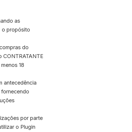
sando as
 o propósito
s compras do
do ao CONTRATANTE
o menos 18
 antecedência
, fornecendo
luções
izações por parte
lizar o Plugin