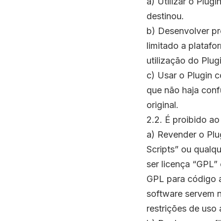
a) Utilizar o Plug
destinou.
b) Desenvolver pr
limitado a platafo
utilização do Plug
c) Usar o Plugin 
que não haja conf
original.
2.2. É proibido
a) Revender o Plu
Scripts” ou qualq
ser licença “GPL”
GPL para código a
software servem n
restrições de uso 