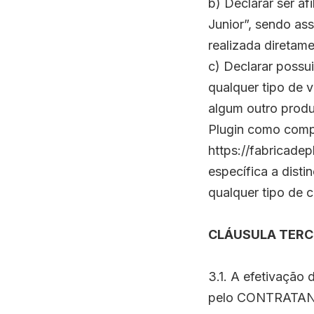
b) Declarar ser af
Junior”, sendo ass
realizada diretame
c) Declarar possui
qualquer tipo de 
algum outro produ
Plugin como compo
https://fabricade
específica a disti
qualquer tipo de 
CLÁUSULA TERC
3.1. A efetivação
pelo CONTRATANT