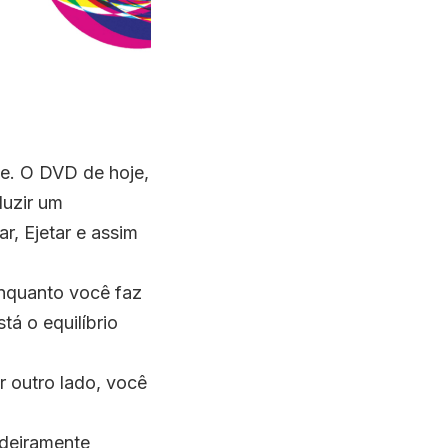
de. O DVD de hoje,
duzir um
r, Ejetar e assim
enquanto você faz
á o equilíbrio
r outro lado, você
adeiramente