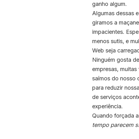
ganho algum.
Algumas dessas es
giramos a maçane
impacientes. Esp
menos sutis, e mu
Web seja carrega
Ninguém gosta de 
empresas, muitas
saímos do nosso c
para reduzir noss
de serviços acont
experiência.
Quando forçada a
tempo parecem si