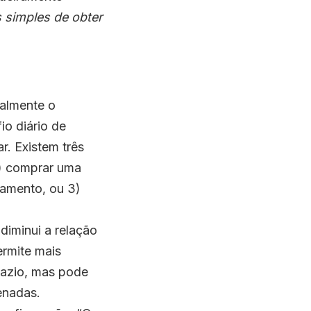
 simples de obter
ralmente o
o diário de
r. Existem três
 1) comprar uma
namento, ou 3)
diminui a relação
ermite mais
azio, mas pode
enadas.