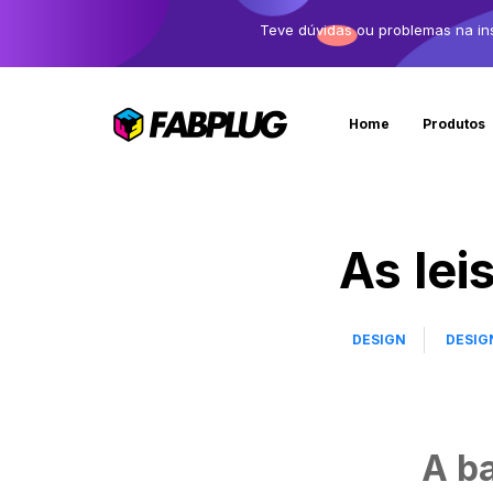
Teve dúvidas ou problemas na in
Home
Produtos
As lei
DESIGN
DESIG
A ba