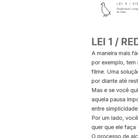
LEI 1 / R
A maneira mais fá
por exemplo, tem 
filme. Uma soluçã
por diante até re
Mas e se você qui
aquela pausa impo
entre simplicidad
Por um lado, você 
quer que ele faça
O processo de alc