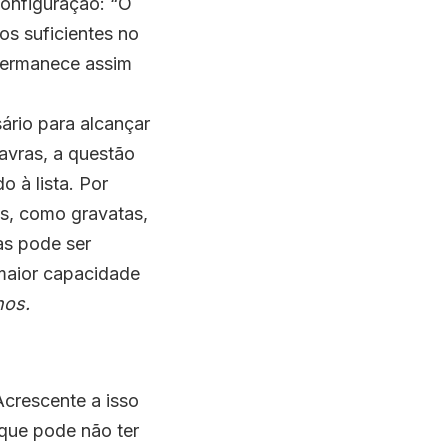
onfiguração: “O
os suficientes no
permanece assim
ário para alcançar
avras, a questão
 à lista. Por
s, como gravatas,
as pode ser
 maior capacidade
nos.
Acrescente a isso
 que pode não ter