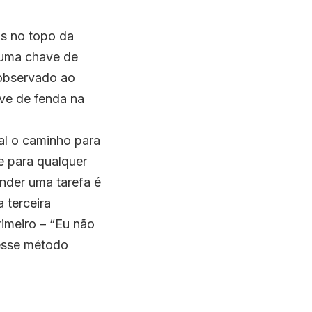
as no topo da
 uma chave de
 observado ao
ave de fenda na
al o caminho para
e para qualquer
ender uma tarefa é
 terceira
imeiro – “Eu não
 esse método