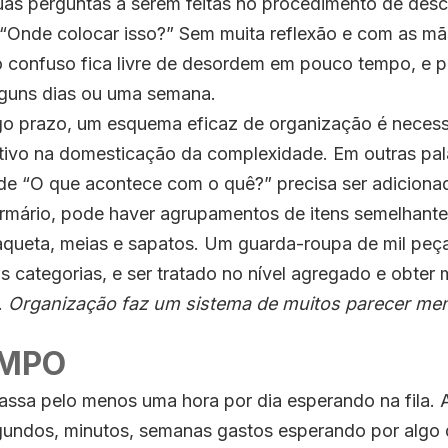
as perguntas a serem feitas no procedimento de desc
“Onde colocar isso?” Sem muita reflexão e com as mã
o confuso fica livre de desordem em pouco tempo, e 
lguns dias ou uma semana.
go prazo, um esquema eficaz de organização é necess
tivo na domesticação da complexidade. Em outras pal
de “O que acontece com o quê?” precisa ser adicionado
rmário, pode haver agrupamentos de itens semelhante
jaqueta, meias e sapatos. Um guarda-roupa de mil peç
s categorias, e ser tratado no nível agregado e obter
.
Organização faz um sistema de muitos parecer me
EMPO
ssa pelo menos uma hora por dia esperando na fila. 
segundos, minutos, semanas gastos esperando por algo