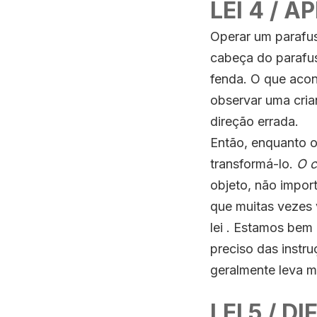
LEI 4 / 
Operar um parafus
cabeça do parafus
fenda. O que acon
observar uma cria
direção errada.
Então, enquanto o
transformá-lo.
O c
objeto, não import
que muitas vezes 
lei . Estamos bem
preciso das instr
geralmente leva m
LEI 5 / D