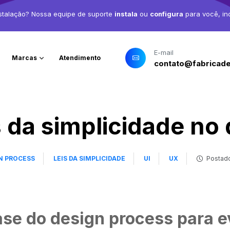
stalação? Nossa equipe de suporte
instala
ou
configura
para você, in
E-mail
Marcas
Atendimento
contato@fabricade
s da simplicidade no
N PROCESS
LEIS DA SIMPLICIDADE
UI
UX
Postado
se do design process para e