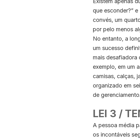
Existem apenas du
que esconder?” e 
convés, um quart
por pelo menos a
No entanto, a lon
um sucesso defini
mais desafiadora 
exemplo, em um a
camisas, calças, 
organizado em sei
de gerenciamento
LEI 3 / T
A pessoa média pa
os incontáveis ​​