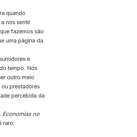
ira quando
a nos sentir
 que fazemos são
que uma página da
nsumidores e
 do tempo. Nós
er outro meio
 ou prestadores
idade percebida da
.
Economias no
 raro.