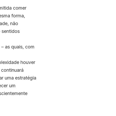
mitida comer
mesma forma,
ade, não
 sentidos
 – as quais, com
lexidade houver
 continuará
r uma estratégia
lecer um
nscientemente